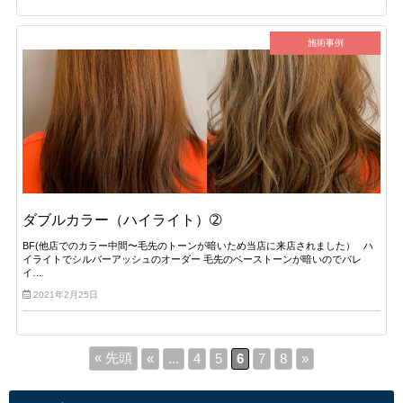
施術事例
ダブルカラー（ハイライト）➁
BF(他店でのカラー中間〜毛先のトーンが暗いため当店に来店されました） ハ
イライトでシルバーアッシュのオーダー 毛先のベーストーンが暗いのでバレ
イ…
2021年2月25日
« 先頭
«
...
4
5
6
7
8
»