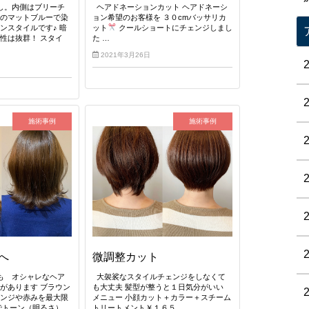
し。内側はブリーチ
ヘアドネーションカット ヘアドネーシ
めのマットブルーで染
ョン希望のお客様を ３０cmバッサリカ
ンスタイルです♪ 暗
ット
クールショートにチェンジしまし
性は抜群！ スタイ
た …
2021年3月26日
施術事例
施術事例
へ
微調整カット
も オシャレなヘア
大袈裟なスタイルチェンジをしなくて
があります ブラウン
も大丈夫 髪型が整うと１日気分がいい
レンジや赤みを最大限
メニュー 小顔カット＋カラー＋スチーム
でトーン（明るさ）
トリートメント￥１６５…