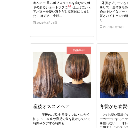
春ヘアー 重いボブスタイルを春なので軽
外側はブリーチな
さのあるショートボブに
仕上げにシェ
をして、全体を暗
アバターを使い束をだし立体的にしまし
めたキレイなツート
た！ 施術名 小顔…
髪とハイトーンの相
リ…
2021年3月26日
2021年3月26日
施術事例
産後オススメヘア
冬髪から春髪
産後のお客様 産後ママはとにかく
少々お堅い職場で
忙しい！ 家事や育児で髪を乾かしている
ーカラーにするコツ
時間やケアする時間も…
を使わない！ オ
に消す！ この２つ