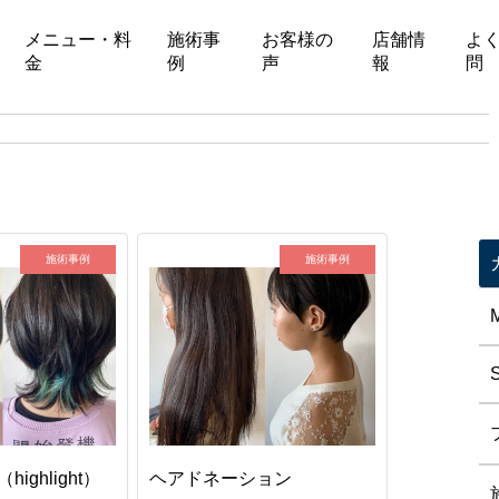
メニュー・料
施術事
お客様の
店舗情
よ
金
例
声
報
問
施術事例
施術事例
ighlight）
ヘアドネーション